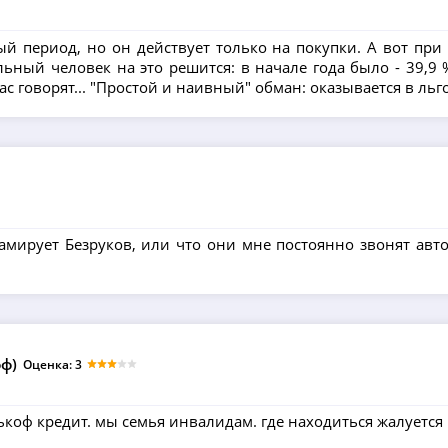
ый период, но он действует только на покупки. А вот пр
ный человек на это решится: в начале года было - 39,9 %, 
час говорят... "Простой и наивный" обман: оказывается в ль
кламирует Безруков, или что они мне постоянно звонят а
фф)
Оценка: 3
ькоф кредит. мы семья инвалидам. где находиться жалуется