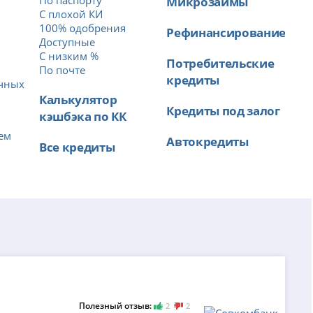
По паспорту
Микрозаймы
С плохой КИ
100% одобрения
Рефинансирование
Доступные
С низким %
Потребительские
й
По почте
кредиты
ичных
Калькулятор
Кредиты под залог
кэшбэка по КК
ем
Автокредиты
Все кредиты
Полезный отзыв:
2
2