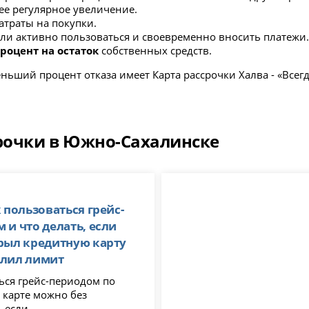
ее регулярное увеличение.
траты на покупки.
ли активно пользоваться и своевременно вносить платежи
роцент на остаток
собственных средств.
ший процент отказа имеет Карта рассрочки Халва - «Всегда
срочки в Южно-Сахалинске
к пользоваться грейс-
 и что делать, если
рыл кредитную карту
улил лимит
ься грейс-периодом по
 можно без
 если...