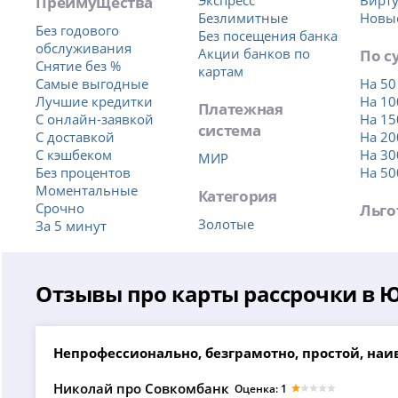
Преимущества
Экспресс
Вирт
Безлимитные
Новы
Без годового
Без посещения банка
обслуживания
Акции банков по
По с
Снятие без %
картам
Самые выгодные
На 50
Лучшие кредитки
На 10
Платежная
С онлайн-заявкой
На 15
система
С доставкой
На 20
С кэшбеком
На 30
МИР
Без процентов
На 50
Моментальные
Категория
Срочно
Льго
Золотые
За 5 минут
Отзывы про карты рассрочки в 
Непрофессионально, безграмотно, простой, наи
Николай про Совкомбанк
Оценка: 1