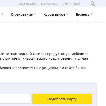
USD 80.9293
EUR 93.1901
CNY 11.9684
и
Страхование
Курсы валют
Бизнесу
зине партнерской сети (от продуктов до мебели и
в отличие от классического кредитования, полная
Заявка заполняется на официальном сайте банка,
Подобрать карту