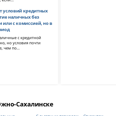
т условий кредитных
ятие наличных без
 или с комиссией, но в
риод
аличные с кредитной
но, но условия почти
, чем по...
Южно-Сахалинске