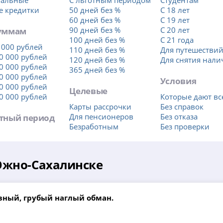
уальные
С льготным периодом
Студентам
е кредитки
50 дней без %
С 18 лет
60 дней без %
С 19 лет
уммам
90 дней без %
С 20 лет
100 дней без %
С 21 года
 000 рублей
110 дней без %
Для путешестви
0 000 рублей
120 дней без %
Для снятия нал
0 000 рублей
365 дней без %
0 000 рублей
Условия
0 000 рублей
Целевые
0 000 рублей
Которые дают вс
Карты рассрочки
Без справок
тный период
Для пенсионеров
Без отказа
Безработным
Без проверки
Южно-Сахалинске
вный, грубый наглый обман.