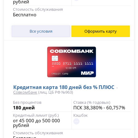
рублей
Стоимость обслуживания
Бесплатно
Все условия
Оформить карту
Кредитная карта 180 дней без % ПЛЮС
-
Совкомбанк
(лиц. ЦБ РФ №963)
Без процентов
Ставка (% годовых)
180 дней
ПСК 38,380% - 60,757%
Кредитный лимит (руб.)
Кэшбэк
от 45 000 до 500 000
рублей
Стоимость обслуживания