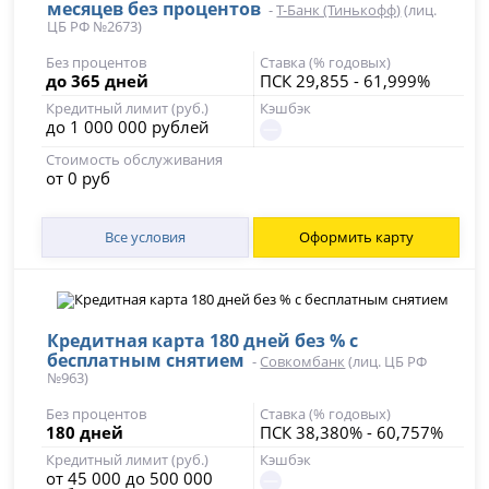
месяцев без процентов
-
Т-Банк (Тинькофф)
(лиц.
ЦБ РФ №2673)
Без процентов
Ставка (% годовых)
до 365 дней
ПСК 29,855 - 61,999%
Кредитный лимит (руб.)
Кэшбэк
до 1 000 000 рублей
Стоимость обслуживания
от 0 руб
Все условия
Оформить карту
Кредитная карта 180 дней без % с
бесплатным снятием
-
Совкомбанк
(лиц. ЦБ РФ
№963)
Без процентов
Ставка (% годовых)
180 дней
ПСК 38,380% - 60,757%
Кредитный лимит (руб.)
Кэшбэк
от 45 000 до 500 000