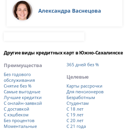
Александра Васнецова
Другие виды кредитных карт в Южно-Сахалинске
Преимущества
365 дней без %
Без годового
Целевые
обслуживания
Снятие без %
Карты рассрочки
Самые выгодные
Для пенсионеров
Лучшие кредитки
Безработным
С онлайн-заявкой
Студентам
С доставкой
С 18 лет
С кэшбеком
С 19 лет
Без процентов
С 20 лет
Моментальные
С 21 года