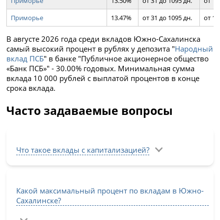
Приморье
13.50%
от 31 до 1095 дн.
от 10
Приморье
13.47%
от 31 до 1095 дн.
от 10
В августе 2026 года среди вкладов Южно-Сахалинска
самый высокий процент в рублях у депозита "
Народный
вклад ПСБ
" в банке "Публичное акционерное общество
«Банк ПСБ»" - 30.00% годовых. Минимальная сумма
вклада 10 000 рублей с выплатой процентов в конце
срока вклада.
Часто задаваемые вопросы
Что такое вклады с капитализацией?
Какой максимальный процент по вкладам в Южно-
Сахалинске?