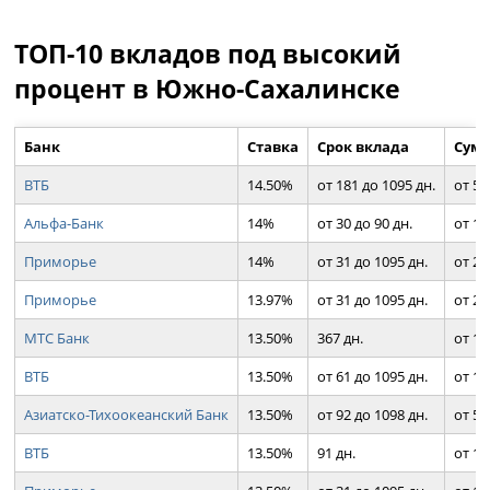
ТОП-10 вкладов под высокий
процент в Южно-Сахалинске
Банк
Ставка
Срок вклада
Сумм
ВТБ
14.50%
от 181 до 1095 дн.
от 50
Альфа-Банк
14%
от 30 до 90 дн.
от 1 
Приморье
14%
от 31 до 1095 дн.
от 2 
Приморье
13.97%
от 31 до 1095 дн.
от 2 
МТС Банк
13.50%
367 дн.
от 10
ВТБ
13.50%
от 61 до 1095 дн.
от 10
Азиатско-Тихоокеанский Банк
13.50%
от 92 до 1098 дн.
от 50
ВТБ
13.50%
91 дн.
от 10