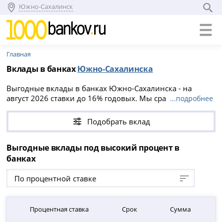
Южно-Сахалинск
Главная
Вклады в банках
Южно-Сахалинска
Выгодные вклады в банках Южно-Сахалинска - на
август 2026 ставки до 16% годовых. Мы сравнили
...подробнее
условия всех вкладов в Южно-Сахалинске, вы можете
положить деньги на срок от 1 до 5760 дней,
Подобрать вклад
минимальная сумма вклада от 1 000 ₽.
Выгодные вклады под высокий процент в
банках
По процентной ставке
Процентная ставка
Срок
Сумма