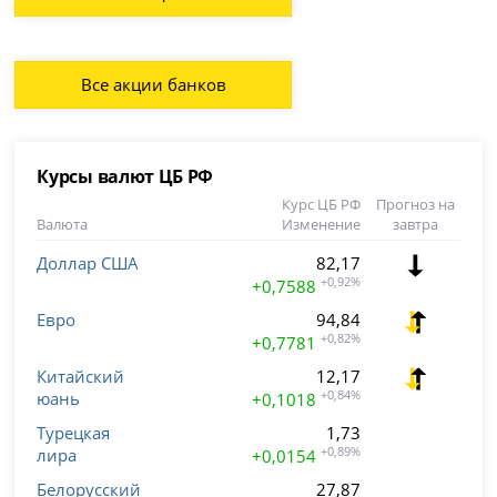
Все акции банков
Курсы валют ЦБ РФ
Курс ЦБ РФ
Прогноз на
Валюта
Изменение
завтра
Доллар США
82,17
+0,92%
+0,7588
Евро
94,84
+0,82%
+0,7781
Китайский
12,17
юань
+0,84%
+0,1018
Турецкая
1,73
лира
+0,89%
+0,0154
Белорусский
27,87