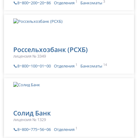
1
3
📞8‒800‒200‒20‒86
Отделения
Банкоматы
Россельхозбанк (РСХБ)
лицензия № 3349
1
14
📞8‒800‒100‒01‒00
Отделения
Банкоматы
Солид Банк
лицензия № 1329
1
📞8‒800‒775‒56‒06
Отделения